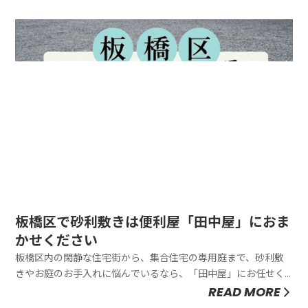
ースがない」「板橋区は土の処分が難しくて、古い土が溜まっ
て困っている」「マンション住まいで、床を汚さずに作業する
のが難しい」など、都...
板橋区で砂利敷きは便利屋「田中屋」におま
かせください
板橋区内の閑静な住宅街から、集合住宅の専用庭まで、砂利敷
きやお庭のお手入れに悩んでいるなら、「田中屋」にお任せく
ださい。「お隣との境界が狭くて雑草がひどい」「防犯のため
READ MORE
に音が鳴る砂利を敷きたい」といったご要望から、古い砂利の