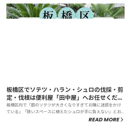
中屋」が、近隣への配慮を最優先に、スッキリ美しく剪定いた
します。「手入れが追...
板橋区でソテツ・ハラン・シュロの伐採・剪
定・伐根は便利屋「田中屋」へお任せくださ
い
板橋区内で「庭のソテツが大きくなりすぎてお隣に迷惑をかけ
ている」「狭いスペースに植えたシュロが手に負えない」とお
悩みなら、「田中屋」にお任せください。板橋区は住宅が密集
READ MORE
しているエリアが多く、ソテツやシュロのような成長の早い植