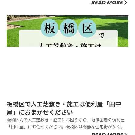
心に高低差が大きく、斜面地の竹林は少し放っておくだけで隣
READ MORE
家に浸食したり、土砂災害のリスクを高めたりと、都市部なら
ではの問題に発展しがちです。「崖地の竹が隣の敷地にはみ出
して困っている」「古...
板橋区で人工芝敷き・施工は便利屋「田中
屋」におまかせください
板橋区内で人工芝敷き・施工にお困りなら、地域密着の便利屋
「田中屋」にお任せください。板橋区は閑静な住宅街が多く、
限られたお庭のスペースを有効活用したいというご相談を多く
READ MORE