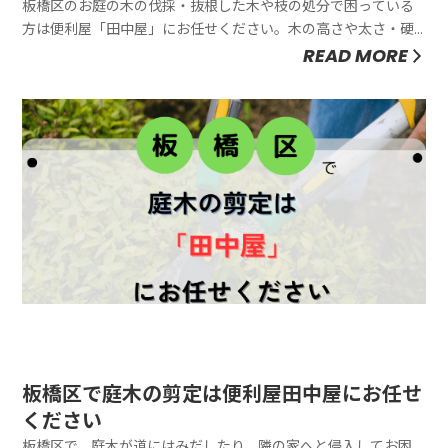
板橋区のお庭の木の伐採・抜根した木や枝の処分で困っている
方は便利屋「田中屋」にお任せください。木の高さや太さ・硬
さ等により費用は変動しますが、目安は以下のようになりま
READ MORE
す。簡単に切れる柔らかくて細い木⇒１本あたり4,400～11,000
円前後。固くて直径20cmを超えるような木⇒1本あたり
22,000...
板橋区で庭木の剪定は便利屋田中屋にお任せ
ください
板橋区で、庭木が道にはみだしたり、隣の家へと侵入してお困