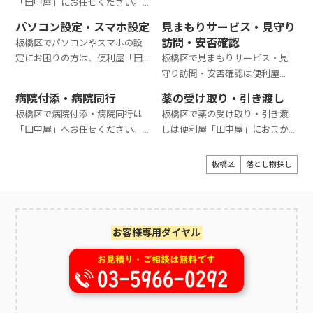
「田中屋」にお任せください。
におまかせください。作業費用
にご相談ください。
遺骨の一時預かりから墓じまい
は8,800円から対応しています。
パソコン設定・スマホ設定
見まもりサービス・見守り
関連の手続き全てまで対応致し
お見積もりは無料ですので、お気
訪問・安否確認
板橋区でパソコンやスマホの設
ます。費用は一時お預かりで
軽にご相談ください。
定にお困りの方は、便利屋「田
板橋区で見まもりサービス・見
10,000円～、墓じまい全ての代
中屋」におまかせください。作
守り訪問・安否確認は便利屋
行で150,000円～となっておりま
業費用は6,600円から対応いたし
「田中屋」におまかせくださ
す。
病院付添・病院同行
薬の受け取り・引き渡し
ます。お見積もりは無料ですの
い。見まもりサービス・見守り
板橋区で病院付添・病院同行は
板橋区で薬の受け取り・引き渡
で、お気軽にご相談ください。
訪問・安否確認は1回3,300円
「田中屋」へお任せください。
しは便利屋「田中屋」におまか
（税込）から対応します。ご相談
病院付添・病院同行は1時間
せください。薬の受け取り・引
やお見積もりは全て無料で対応
5,500円（税込）?承っておりま
き渡しサービスは1時間3,300円
板橋区
落とし物探し
しています。お気軽にお問い合わ
す。お見積もりは無料です。まず
（税込）から対応します。お見積
せください。
はお気軽にご相談ください。
もりは無料です。まずはお気軽に
ご相談ください。
お客様専用ダイヤル