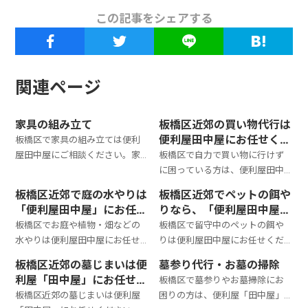
この記事をシェアする
関連ページ
家具の組み立て
板橋区近郊の買い物代行は
便利屋田中屋にお任せくだ
板橋区で家具の組み立ては便利
さい！
屋田中屋にご相談ください。家
板橋区で自力で買い物に行けず
具の組み立ては1時間3300円～で
に困っている方は、便利屋田中
対応できます。組み立てる家具や
屋にご相談ください。買い物代
板橋区近郊で庭の水やりは
板橋区近郊でペットの餌や
かかる時間、環境などにより異
行サービスは、1時間3,300円～
「便利屋田中屋」にお任せ
りなら、「便利屋田中屋」
なります。お見積りは無料なの
で対応できます。料金は依頼内容
ください
にお任せください！
板橋区でお庭や植物・畑などの
板橋区で留守中のペットの餌や
で、お気軽にご相談ください。
やかかる時間などの状況により
水やりは便利屋田中屋にお任せ
りは便利屋田中屋にお任せくだ
異なります。お見積りは無料なの
ください。水やり代行は4,000円
さい。3,300円～対応致します。
で、お気軽にご相談ください。
板橋区近郊の墓じまいは便
墓参り代行・お墓の掃除
～承っております。お庭の水やり
日数や対応内容により料金は異
利屋「田中屋」にお任せく
板橋区で墓参りやお墓掃除にお
以外のサポートも対応できます。
なります。お見積りは無料なので
ださい
板橋区近郊の墓じまいは便利屋
困りの方は、便利屋「田中屋」
お見積もりは無料なのでお気軽
お気軽にご相談ください。