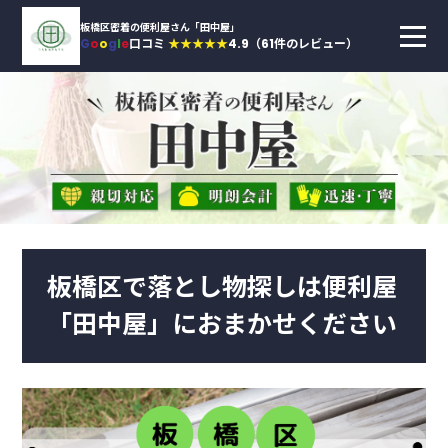
板橋区密着の便利屋さん「田中屋」
G
o
o
g
l
e
口コミ
★★★★★
4.9（61件のレビュー）
板橋区で落とし物探しは便利屋
「田中屋」におまかせください