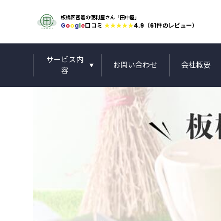
板橋区密着の便利屋さん「田中屋」
G
o
o
g
l
e
口コミ
★★★★★
4.9（61件のレビュー）
サービス内
お問い合わせ
会社概要
容